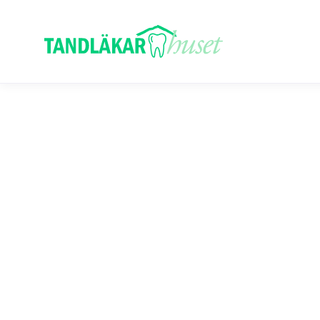
Pet
pet