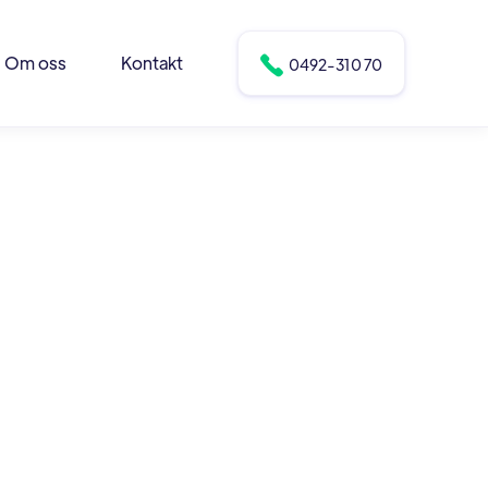
Om oss
Kontakt

0492-310 70
Boka ett besök
Excepteur sint occaecat cupidatat non