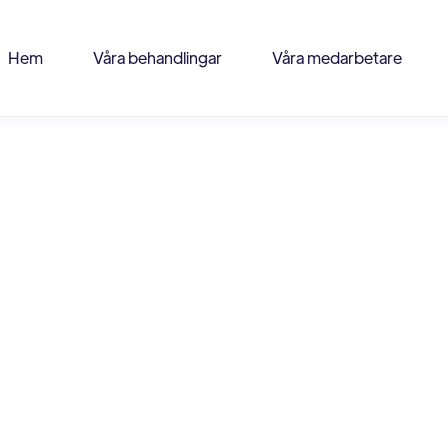
Hem
Våra behandlingar
Våra medarbetare
ra Blixt
ra@tandlakarhusetvimmerby.se